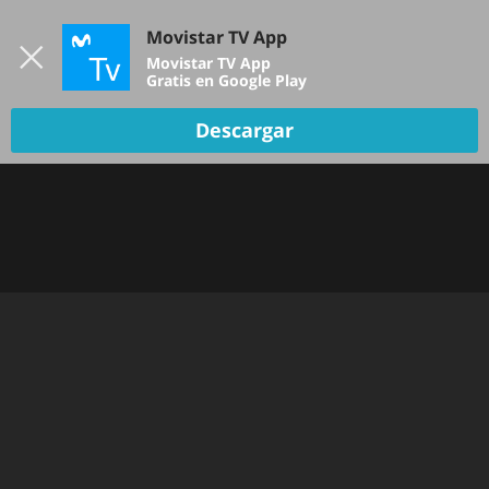
Iniciar sesión
Movistar TV App
B
Movistar TV App
Gratis en Google Play
Descargar