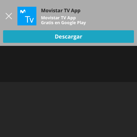
Iniciar sesión
Movistar TV App
B
Movistar TV App
Gratis en Google Play
TV EN VIVO
Descargar