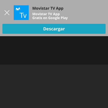
Iniciar sesión
Movistar TV App
B
Movistar TV App
Gratis en Google Play
TV EN VIVO
Descargar