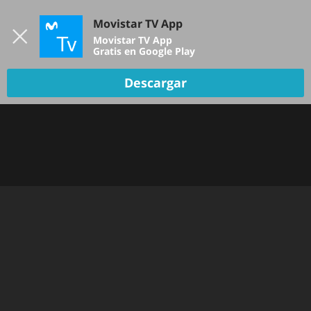
Iniciar sesión
Movistar TV App
B
Movistar TV App
Gratis en Google Play
TV EN VIVO
Descargar