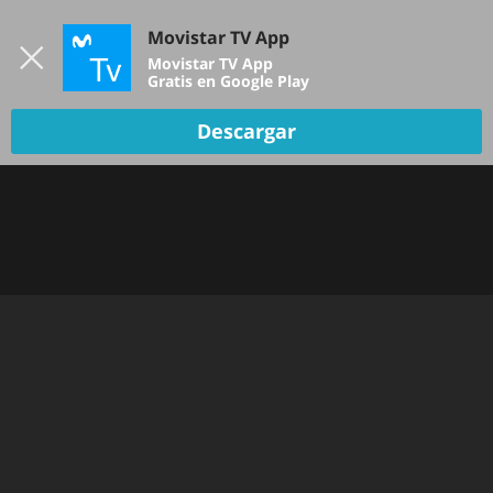
Iniciar sesión
Movistar TV App
B
Movistar TV App
Gratis en Google Play
Descargar