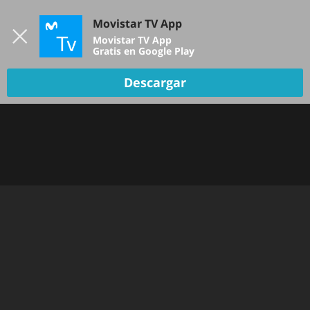
Iniciar sesión
Movistar TV App
B
Movistar TV App
Gratis en Google Play
Descargar