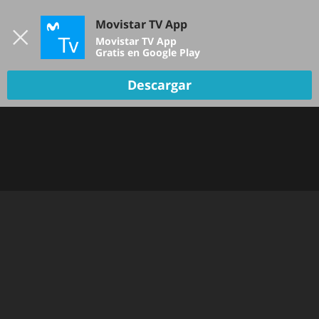
Iniciar sesión
Movistar TV App
B
Movistar TV App
Gratis en Google Play
Descargar