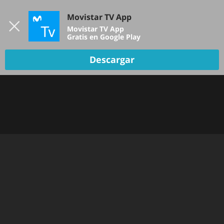
Iniciar sesión
Movistar TV App
B
Movistar TV App
Gratis en Google Play
Descargar