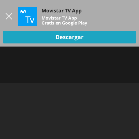
Iniciar sesión
Movistar TV App
B
Movistar TV App
Gratis en Google Play
Descargar