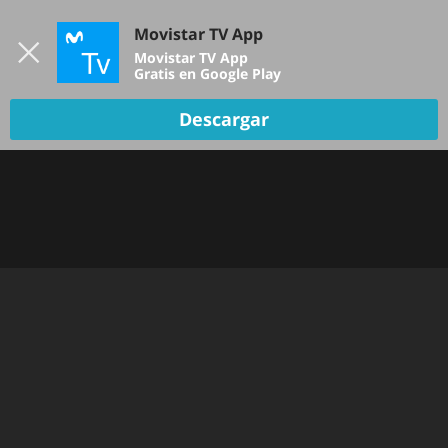
Iniciar sesión
Movistar TV App
B
Movistar TV App
Gratis en Google Play
Descargar