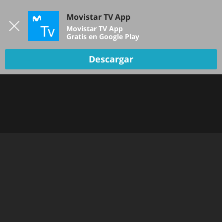
Iniciar sesión
Movistar TV App
B
Movistar TV App
Gratis en Google Play
Descargar