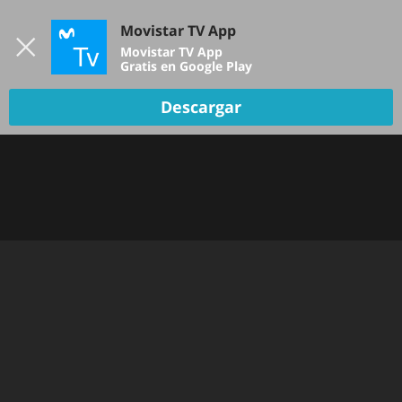
Iniciar sesión
Movistar TV App
B
Movistar TV App
Gratis en Google Play
Descargar