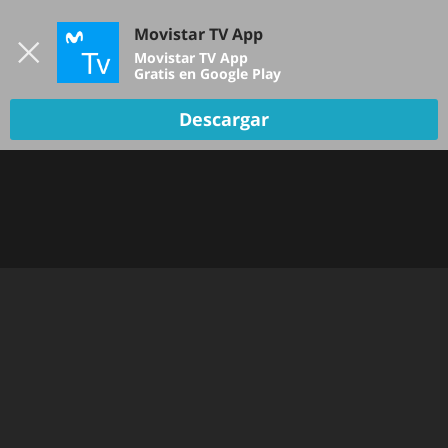
Iniciar sesión
Movistar TV App
B
Movistar TV App
Gratis en Google Play
Descargar