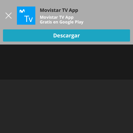
Iniciar sesión
Movistar TV App
B
Movistar TV App
Gratis en Google Play
TV EN VIVO
Descargar