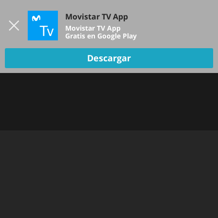
Iniciar sesión
Movistar TV App
B
Movistar TV App
Gratis en Google Play
Descargar