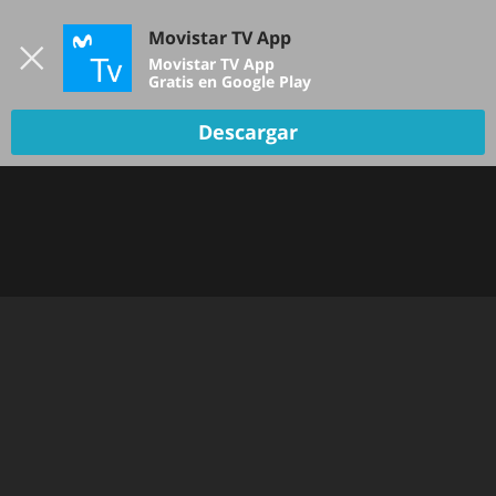
Iniciar sesión
Movistar TV App
B
Movistar TV App
Gratis en Google Play
Descargar