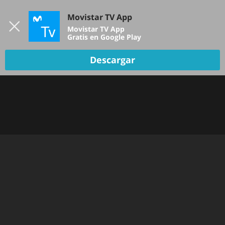
Iniciar sesión
Movistar TV App
B
Movistar TV App
Gratis en Google Play
Descargar