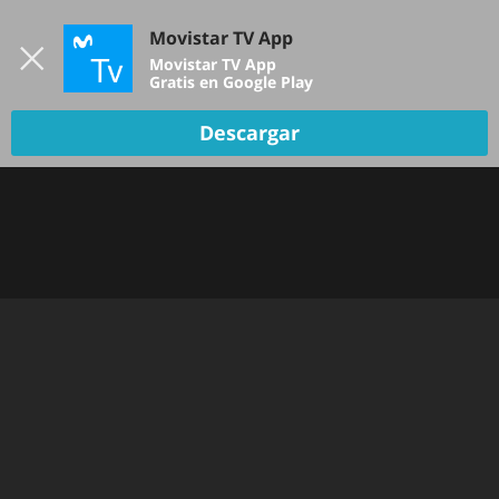
Iniciar sesión
Movistar TV App
B
Movistar TV App
Gratis en Google Play
Descargar