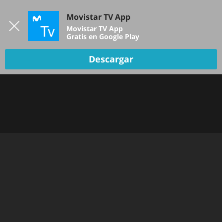
Iniciar sesión
Movistar TV App
B
Movistar TV App
Gratis en Google Play
Descargar