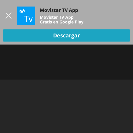
Iniciar sesión
Movistar TV App
B
Movistar TV App
Gratis en Google Play
TV EN VIVO
Descargar