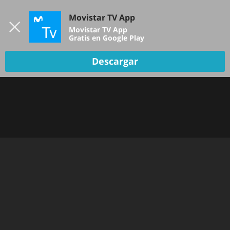
Iniciar sesión
Movistar TV App
B
Movistar TV App
Gratis en Google Play
Descargar