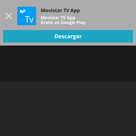
Iniciar sesión
Movistar TV App
B
Movistar TV App
Gratis en Google Play
Descargar