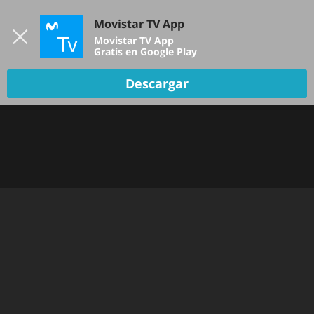
Iniciar sesión
Movistar TV App
B
Movistar TV App
Gratis en Google Play
Descargar