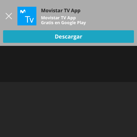
Iniciar sesión
Movistar TV App
B
Movistar TV App
Gratis en Google Play
Descargar