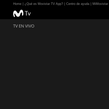
Home
¿Qué es Movistar TV App?
Centro de ayuda
MiMovistar
TV EN VIVO
Los Hijos De La
Novia
1990
94 mins
Romance
Comedia
Drama
Dirección:
Jonathan Sanger
Reparto:
Rue McClanahan
Kristy McNichol
Jack Coleman