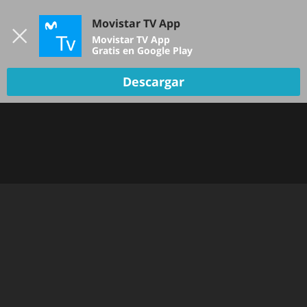
Iniciar sesión
Movistar TV App
B
Movistar TV App
Gratis en Google Play
Descargar