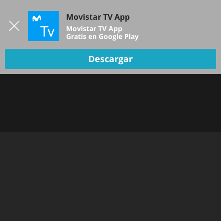
Iniciar sesión
Movistar TV App
B
Movistar TV App
Gratis en Google Play
Descargar