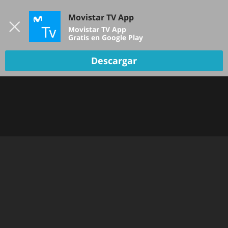
Iniciar sesión
Movistar TV App
B
Movistar TV App
Gratis en Google Play
Descargar