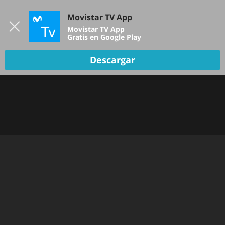
Iniciar sesión
Movistar TV App
B
Movistar TV App
Gratis en Google Play
TV EN VIVO
Descargar