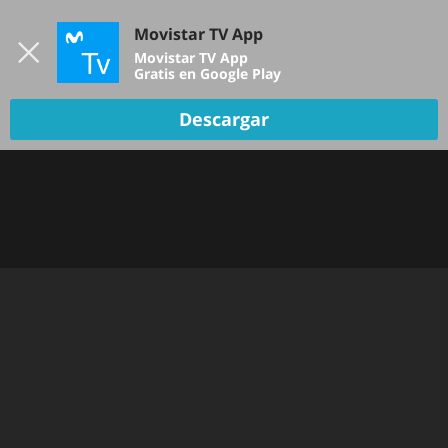
Iniciar sesión
Movistar TV App
B
Movistar TV App
Gratis en Google Play
DEPORTES
Descargar
NOTICIAS
PELÍCULAS Y SERIES
KIDS