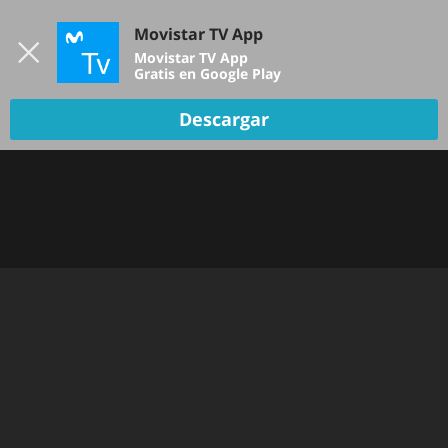
Iniciar sesión
Movistar TV App
B
Movistar TV App
Gratis en Google Play
Descargar