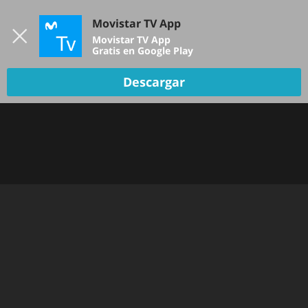
Iniciar sesión
Movistar TV App
B
Movistar TV App
Gratis en Google Play
Descargar