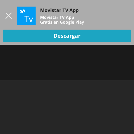
Iniciar sesión
Movistar TV App
B
Movistar TV App
Gratis en Google Play
Descargar