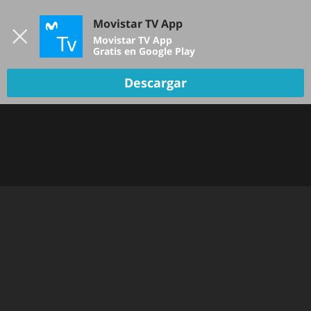
Iniciar sesión
Movistar TV App
B
Movistar TV App
Gratis en Google Play
TV EN VIVO
Descargar