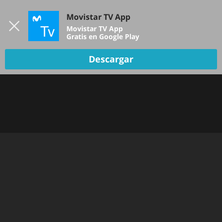
Iniciar sesión
Movistar TV App
B
Movistar TV App
Gratis en Google Play
Descargar