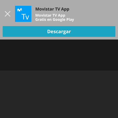
Iniciar sesión
Movistar TV App
B
Movistar TV App
Gratis en Google Play
TV EN VIVO
Descargar