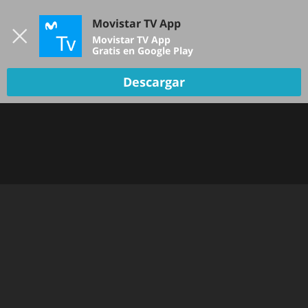
Iniciar sesión
Movistar TV App
B
Movistar TV App
Gratis en Google Play
Descargar