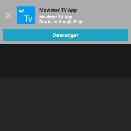
Iniciar sesión
Movistar TV App
B
Movistar TV App
Gratis en Google Play
TV EN VIVO
Descargar