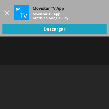
Iniciar sesión
Movistar TV App
B
Movistar TV App
Gratis en Google Play
Descargar