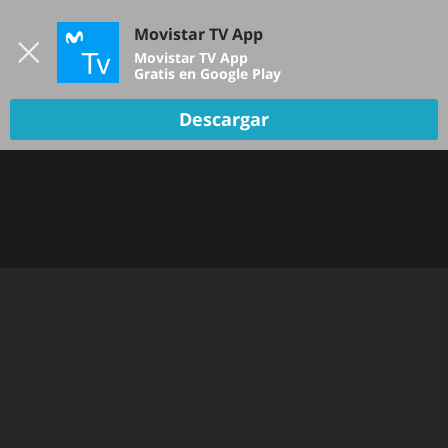
Iniciar sesión
Movistar TV App
B
Movistar TV App
Gratis en Google Play
Descargar