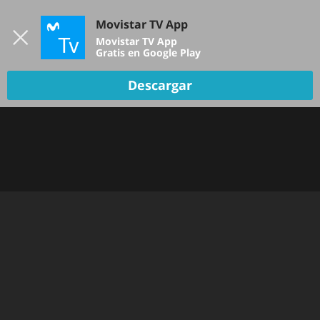
Iniciar sesión
Movistar TV App
B
Movistar TV App
Gratis en Google Play
TV EN VIVO
Descargar