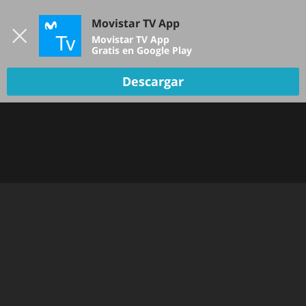
Iniciar sesión
Movistar TV App
B
Movistar TV App
Gratis en Google Play
Descargar