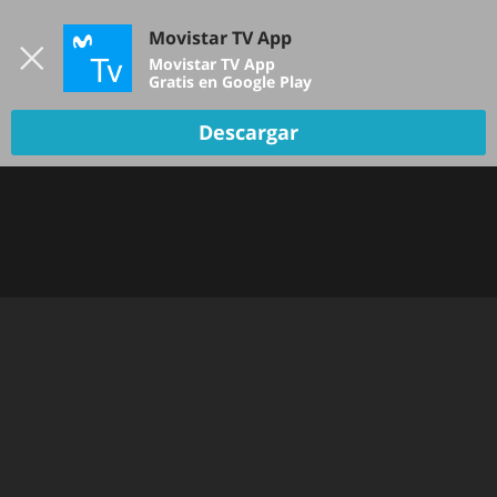
Iniciar sesión
Movistar TV App
B
Movistar TV App
Gratis en Google Play
Descargar