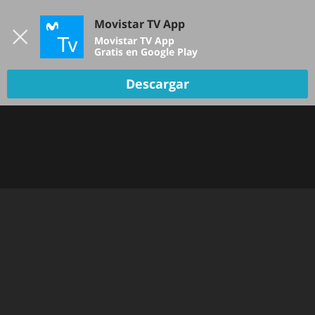
Iniciar sesión
Movistar TV App
B
Movistar TV App
Gratis en Google Play
Descargar