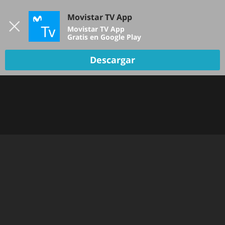
Iniciar sesión
Movistar TV App
B
Movistar TV App
Gratis en Google Play
TV EN VIVO
Descargar