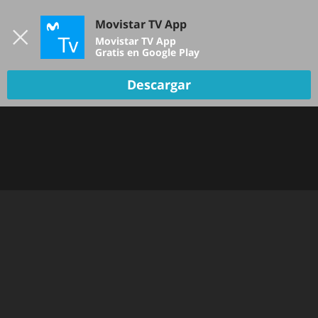
Iniciar sesión
Movistar TV App
B
Movistar TV App
Gratis en Google Play
Descargar