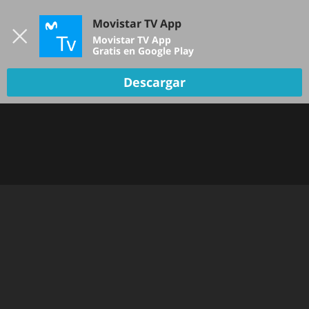
Iniciar sesión
Movistar TV App
B
Movistar TV App
Gratis en Google Play
Descargar