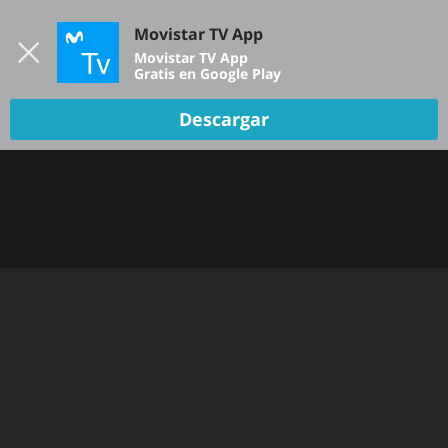
Iniciar sesión
Movistar TV App
B
Movistar TV App
Gratis en Google Play
Descargar