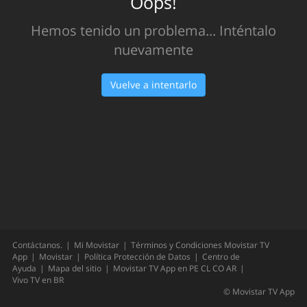
Oops!
Hemos tenido un problema... Inténtalo
nuevamente
Vuelve a intentarlo
Contáctanos.
Mi Movistar
Términos y Condiciones Movistar TV
App
Movistar
Política Protección de Datos
Centro de
Ayuda
Mapa del sitio
Movistar TV App en
PE
CL
CO
AR
Vivo TV en
BR
©
Movistar TV App