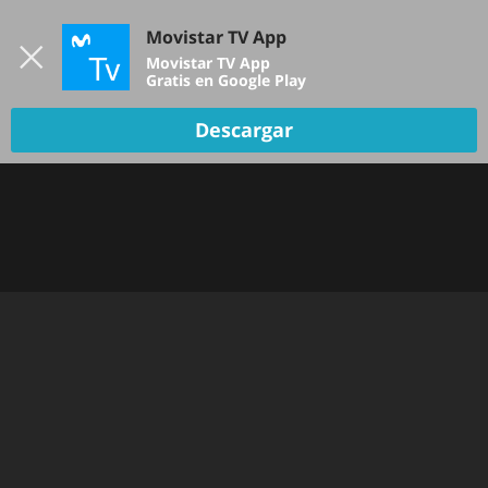
Iniciar sesión
Movistar TV App
B
Movistar TV App
Gratis en Google Play
Descargar